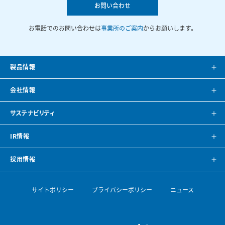
お問い合わせ
お電話でのお問い合わせは
事業所のご案内
からお願いします。
製品情報
製品案内
会社情報
システム提案
会社案内
サステナビリティ
カタログ
会社概要
方針・トップメッセージ
IR情報
CAD・BIMデータ
事業所紹介
環境
IRニュース
採用情報
空調ナビゲーション
見学のご案内
社会
株主・投資家の皆様へ
トップメッセージ
サイトポリシー
プライバシーポリシー
ニュース
導入事例
空調機開発の歴史
ガバナンス
財務ハイライト
採用情報
論文・専門誌
ESGデータ・サステナビリティレポート
IRライブラリ
【会社を知る】部門紹介