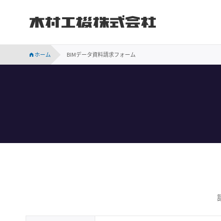
木村工機株式会社
INVESTOR RELATIONS
持続可能な社会に向けての当社の取り組みをご紹介します。
会社概要、事業所案内、サステナビリティなど木村工機についてのご案内です。
木村工機の「採用情報」ページです。新卒採用、中途採用情報をはじめ、仕事内容や社員の声、採用メッセージなどを掲載しています。
業績・財務、コーポレート・ガバナンス、株主関連などの情報のほか、IR資料を掲載しています。
ホーム
BIMデータ資料請求フォーム