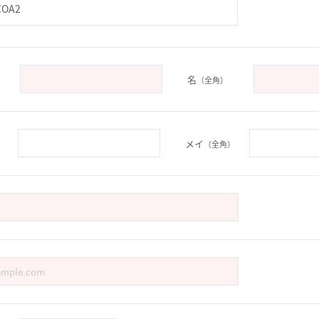
COA2
名
（全角）
メイ
）
（全角）