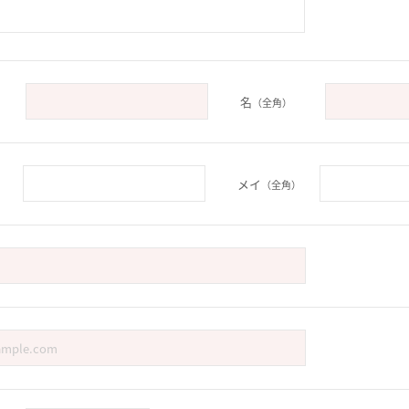
名
（全角）
メイ
）
（全角）