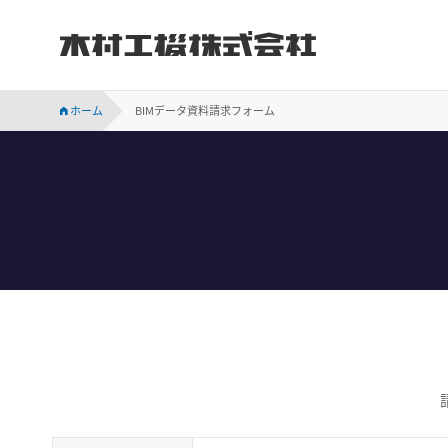
木村工機株式会社
INVESTOR RELATIONS
持続可能な社会に向けての当社の取り組みをご紹介します。
会社概要、事業所案内、サステナビリティなど木村工機についてのご案内です。
木村工機の「採用情報」ページです。新卒採用、中途採用情報をはじめ、仕事内容や社員の声、採用メッセージなどを掲載しています。
業績・財務、コーポレート・ガバナンス、株主関連などの情報のほか、IR資料を掲載しています。
ホーム
BIMデータ資料請求フォーム