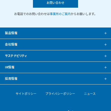
お問い合わせ
お電話でのお問い合わせは
事業所のご案内
からお願いします。
製品情報
製品案内
会社情報
システム提案
会社案内
サステナビリティ
カタログ
会社概要
方針・トップメッセージ
IR情報
CAD・BIMデータ
事業所紹介
環境
IRニュース
採用情報
空調ナビゲーション
見学のご案内
社会
株主・投資家の皆様へ
トップメッセージ
サイトポリシー
プライバシーポリシー
ニュース
導入事例
空調機開発の歴史
ガバナンス
財務ハイライト
採用情報
論文・専門誌
ESGデータ・サステナビリティレポート
IRライブラリ
【会社を知る】部門紹介