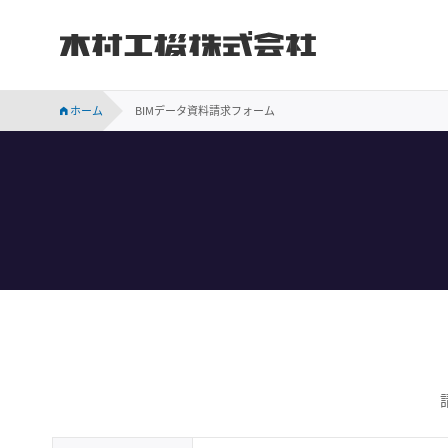
木村工機株式会社
INVESTOR RELATIONS
持続可能な社会に向けての当社の取り組みをご紹介します。
会社概要、事業所案内、サステナビリティなど木村工機についてのご案内です。
木村工機の「採用情報」ページです。新卒採用、中途採用情報をはじめ、仕事内容や社員の声、採用メッセージなどを掲載しています。
業績・財務、コーポレート・ガバナンス、株主関連などの情報のほか、IR資料を掲載しています。
ホーム
BIMデータ資料請求フォーム