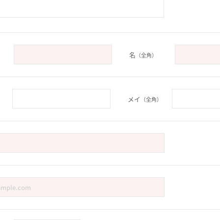
名
（全角）
メイ
）
（全角）