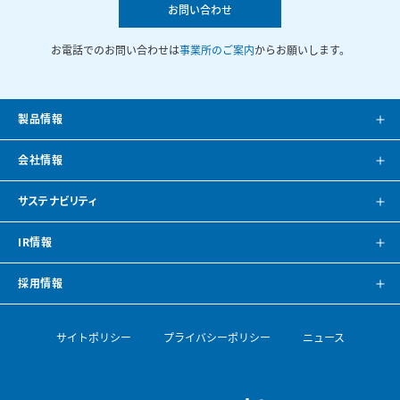
お問い合わせ
お電話でのお問い合わせは
事業所のご案内
からお願いします。
製品情報
製品案内
会社情報
システム提案
会社案内
サステナビリティ
カタログ
会社概要
方針・トップメッセージ
IR情報
CAD・BIMデータ
事業所紹介
環境
IRニュース
採用情報
空調ナビゲーション
見学のご案内
社会
株主・投資家の皆様へ
トップメッセージ
サイトポリシー
プライバシーポリシー
ニュース
導入事例
空調機開発の歴史
ガバナンス
財務ハイライト
採用情報
論文・専門誌
ESGデータ・サステナビリティレポート
IRライブラリ
【会社を知る】部門紹介