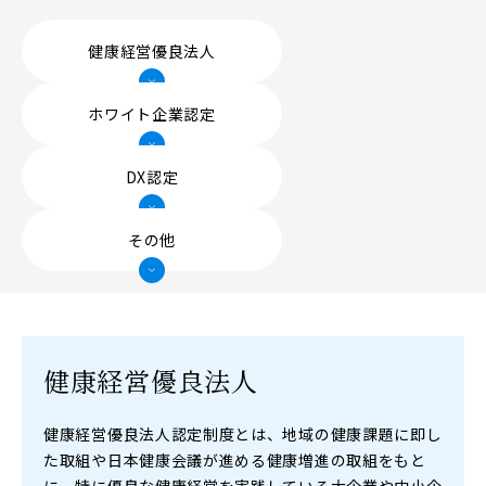
サステナビリティ
健康経営優良法人
PEOPLE
仕事と人
ホワイト企業認定
社員インタビュー一覧
DX認定
社員アンケート
その他
ENVIRONMENT
働く環境
健康経営優良法人
教育・研修制度
働き方について
健康経営優良法人認定制度とは、地域の健康課題に即し
た取組や日本健康会議が進める健康増進の取組をもと