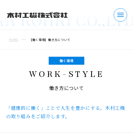
 KOHKI CO.,LTD
COMPANY
HOME
【働く環境】働き方について
会社を知る
トップメッセージ
働く環境
WORK-STYLE
事業紹介
働き方について
数字でわかる木村工機
部門紹介（職種紹介）
「健康的に働く」ことで人生を豊かにする。
木村工機
の取り組みをご紹介します。
会社概要