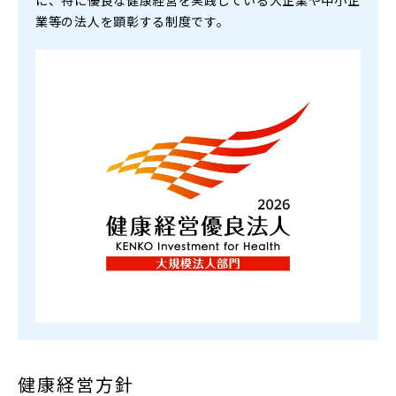
に、特に優良な健康経営を実践している大企業や中小企
業等の法人を顕彰する制度です。
募集要項
新卒採用
募集要項
経験者採用
健康経営方針