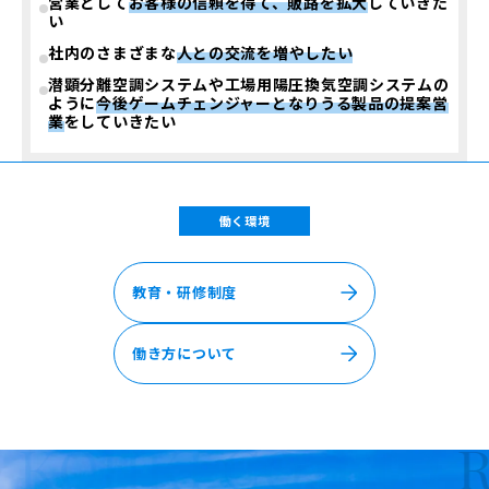
営業として
お客様の信頼を得て、販路を拡大
していきた
い
社内のさまざまな
人との交流を増やしたい
潜顕分離空調システムや工場用陽圧換気空調システムの
ように
今後ゲームチェンジャーとなりうる製品の提案営
業
をしていきたい
働く環境
教育・研修制度
働き方について
KOHKI CO.,LTD
RE