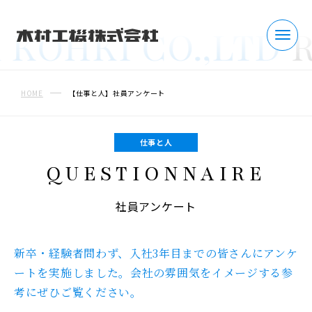
KOHKI CO.,LTD
RE
COMPANY
HOME
【仕事と人】社員アンケート
会社を知る
トップメッセージ
仕事と人
QUESTIONNAIRE
事業紹介
社員アンケート
数字でわかる木村工機
部門紹介（職種紹介）
新卒・経験者問わず、入社3年目までの皆さんにアンケ
ートを実施しました。
会社の雰囲気をイメージする参
会社概要
考にぜひご覧ください。