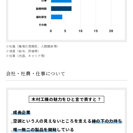
※
社風（職場の雰囲気、人間関係等）
※
待遇（給与、評価等）
※
仕事（内容、キャリア等）
会社・社員・仕事について
木村工機の魅力をひと言で表すと？
成長企業
空調という人の見えないところを支える
縁の下の力持ち
唯一無二の製品を開発
している