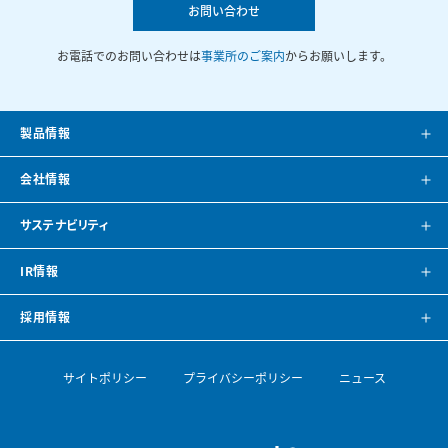
お問い合わせ
お電話でのお問い合わせは
事業所のご案内
からお願いします。
製品情報
製品案内
会社情報
システム提案
会社案内
サステナビリティ
カタログ
会社概要
方針・トップメッセージ
IR情報
CAD・BIMデータ
事業所紹介
環境
IRニュース
採用情報
空調ナビゲーション
見学のご案内
社会
株主・投資家の皆様へ
トップメッセージ
サイトポリシー
プライバシーポリシー
ニュース
導入事例
空調機開発の歴史
ガバナンス
財務ハイライト
採用情報
論文・専門誌
ESGデータ・サステナビリティレポート
IRライブラリ
【会社を知る】部門紹介