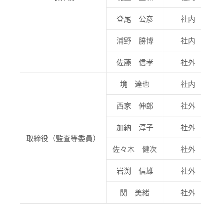
登尾 公彦
社内
浦野 勝博
社内
佐藤 信孝
社外
境 達也
社内
西家 伸郎
社外
加納 淳子
社外
取締役（監査等委員）
佐々木 健次
社外
岩渕 信雄
社外
関 美緒
社外