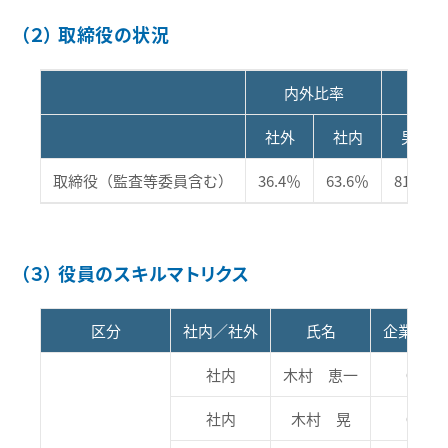
（２） 取締役の状況
内外比率
男
社外
社内
男性
取締役（監査等委員含む）
36.4％
63.6％
81.8％
（３） 役員のスキルマトリクス
区分
社内／社外
氏名
企業経営
社内
木村 恵一
〇
社内
木村 晃
〇