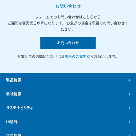
お問い合わせ
フォームでのお問い合わせはこちらから
ご回答は翌営業日以降になります。 お急ぎの場合は電話でお問い合わせく
ださい。
お問い合わせ
お電話でのお問い合わせは
事業所のご案内
からお願いします。
製品情報
製品案内
会社情報
システム提案
会社案内
サステナビリティ
カタログ
会社概要
方針・トップメッセージ
IR情報
CAD・BIMデータ
事業所紹介
環境
IRニュース
採用情報