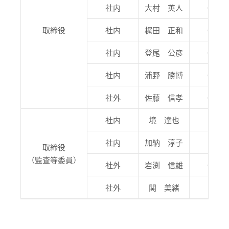
社内
大村 英人
〇
取締役
社内
梶田 正和
〇
社内
登尾 公彦
〇
社内
浦野 勝博
〇
社外
佐藤 信孝
〇
社内
境 達也
社内
加納 淳子
取締役
（監査等委員）
社外
岩渕 信雄
〇
社外
関 美緒