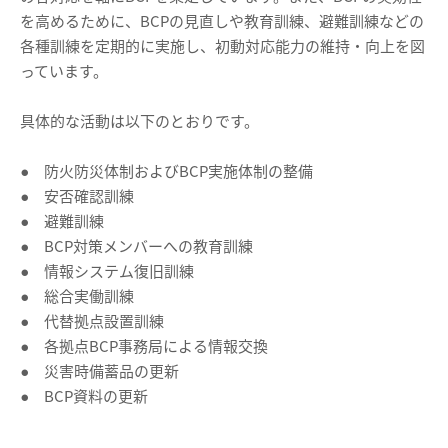
を高めるために、BCPの見直しや教育訓練、避難訓練などの
各種訓練を定期的に実施し、初動対応能力の維持・向上を図
っています。
具体的な活動は以下のとおりです。
● 防火防災体制およびBCP実施体制の整備
● 安否確認訓練
● 避難訓練
● BCP対策メンバーへの教育訓練
● 情報システム復旧訓練
● 総合実働訓練
● 代替拠点設置訓練
● 各拠点BCP事務局による情報交換
● 災害時備蓄品の更新
● BCP資料の更新