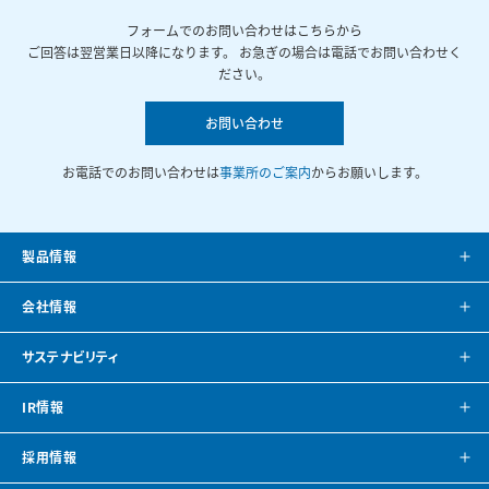
フォームでのお問い合わせはこちらから
ご回答は翌営業日以降になります。 お急ぎの場合は電話でお問い合わせく
ださい。
お問い合わせ
お電話でのお問い合わせは
事業所のご案内
からお願いします。
製品情報
製品案内
会社情報
システム提案
会社案内
サステナビリティ
カタログ
会社概要
方針・トップメッセージ
IR情報
CAD・BIMデータ
事業所紹介
環境
IRニュース
採用情報
空調ナビゲーション
見学のご案内