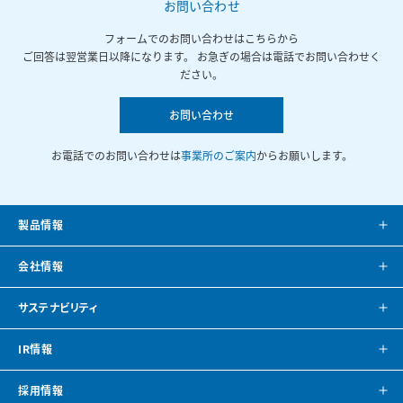
お問い合わせ
フォームでのお問い合わせはこちらから
ご回答は翌営業日以降になります。 お急ぎの場合は電話でお問い合わせく
ださい。
お問い合わせ
お電話でのお問い合わせは
事業所のご案内
からお願いします。
製品情報
製品案内
会社情報
システム提案
会社案内
サステナビリティ
カタログ
会社概要
方針・トップメッセージ
IR情報
CAD・BIMデータ
事業所紹介
環境
IRニュース
採用情報