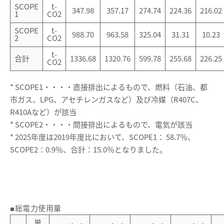
SCOPE
t-
347.98
357.17
274.74
224.36
216.02
1
CO2
SCOPE
t-
988.70
963.58
325.04
31.31
10.23
2
CO2
t-
合計
1336.68
1320.76
599.78
255.68
226.25
CO2
* SCOPE1・・・・直接排出によるもので、燃料（石油、都
市ガス、LPG、アセチレンガスなど）及び冷媒（R407C、
R410Aなど）が該当
* SCOPE2・・・・間接排出によるもので、電気が該当
* 2025年度は2019年度比において、SCOPE1： 58.7％、
SCOPE2：0.9％、合計：15.0％となりました。
■総電力使用量
単