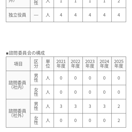
外）
人
1
1
1
1
2
性
独立役員
―
人
4
4
4
4
4
■諮問委員会の構成
区
単
2021
2022
2023
2024
2025
項目
分
位
年度
年度
年度
年度
年度
男
人
0
0
0
0
0
性
諮問委員
（社内）
女
人
0
0
0
0
0
性
男
人
3
3
3
3
2
性
諮問委員
（社外）
女
人
0
0
0
0
2
性