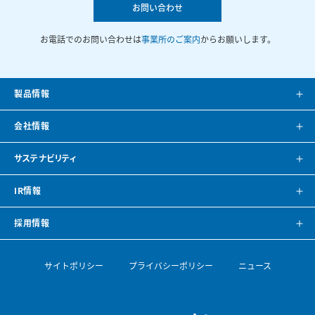
お問い合わせ
お電話でのお問い合わせは
事業所のご案内
からお願いします。
製品情報
製品案内
会社情報
システム提案
会社案内
サステナビリティ
カタログ
会社概要
方針・トップメッセージ
IR情報
CAD・BIMデータ
事業所紹介
環境
IRニュース
採用情報
空調ナビゲーション
見学のご案内
社会
株主・投資家の皆様へ
トップメッセージ
サイトポリシー
プライバシーポリシー
ニュース
導入事例
空調機開発の歴史
ガバナンス
財務ハイライト
採用情報
論文・専門誌
ESGデータ・サステナビリティレポート
IRライブラリ
【会社を知る】部門紹介