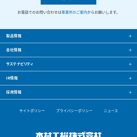
お電話でのお問い合わせは
事業所のご案内
からお願いします。
製品情報
製品案内
会社情報
システム提案
会社案内
サステナビリティ
カタログ
会社概要
方針・トップメッセージ
IR情報
CAD・BIMデータ
事業所紹介
環境
IRニュース
採用情報
空調ナビゲーション
見学のご案内
社会
株主・投資家の皆様へ
トップメッセージ
サイトポリシー
プライバシーポリシー
ニュース
導入事例
空調機開発の歴史
ガバナンス
財務ハイライト
採用情報
論文・専門誌
ESGデータ・サステナビリティレポート
IRライブラリ
【会社を知る】部門紹介
木村工機株式会