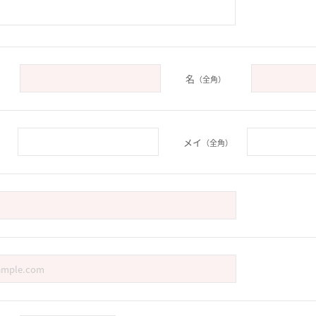
名
（全角）
メイ
）
（全角）