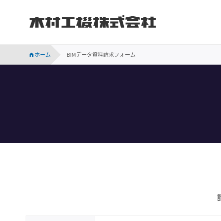
木村工機株式会社
INVESTOR RELATIONS
持続可能な社会に向けての当社の取り組みをご紹介します。
会社概要、事業所案内、サステナビリティなど木村工機についてのご案内です。
木村工機の「採用情報」ページです。新卒採用、中途採用情報をはじめ、仕事内容や社員の声、採用メッセージなどを掲載しています。
業績・財務、コーポレート・ガバナンス、株主関連などの情報のほか、IR資料を掲載しています。
ホーム
BIMデータ資料請求フォーム