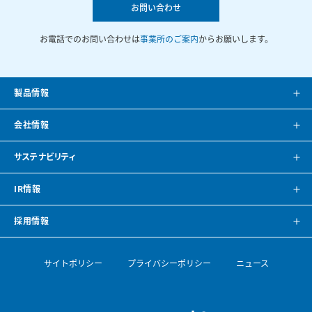
お問い合わせ
お電話でのお問い合わせは
事業所のご案内
からお願いします。
製品情報
製品案内
会社情報
システム提案
会社案内
サステナビリティ
カタログ
会社概要
方針・トップメッセージ
IR情報
CAD・BIMデータ
事業所紹介
環境
IRニュース
採用情報
空調ナビゲーション
見学のご案内
社会
株主・投資家の皆様へ
トップメッセージ
サイトポリシー
プライバシーポリシー
ニュース
導入事例
空調機開発の歴史
ガバナンス
財務ハイライト
採用情報
論文・専門誌
ESGデータ・サステナビリティレポート
IRライブラリ
【会社を知る】部門紹介