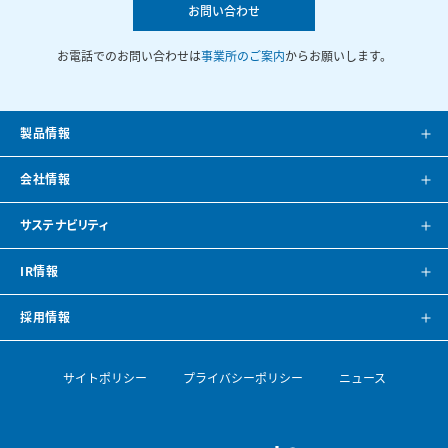
お問い合わせ
お電話でのお問い合わせは
事業所のご案内
からお願いします。
製品情報
製品案内
会社情報
システム提案
会社案内
サステナビリティ
カタログ
会社概要
方針・トップメッセージ
IR情報
CAD・BIMデータ
事業所紹介
環境
IRニュース
採用情報
空調ナビゲーション
見学のご案内
社会
株主・投資家の皆様へ
トップメッセージ
サイトポリシー
プライバシーポリシー
ニュース
導入事例
空調機開発の歴史
ガバナンス
財務ハイライト
採用情報
論文・専門誌
ESGデータ・サステナビリティレポート
IRライブラリ
【会社を知る】部門紹介