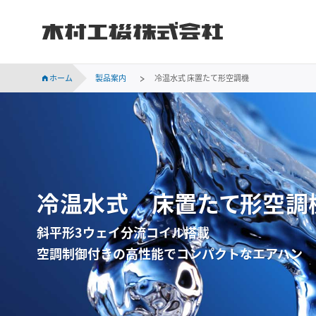
木村工機株式会社
INVESTOR RELATIONS
持続可能な社会に向けての当社の取り組みをご紹介します。
会社概要、事業所案内、サステナビリティなど木村工機についてのご案内です。
木村工機の「採用情報」ページです。新卒採用、中途採用情報をはじめ、仕事内容や社員の声、採用メッセージなどを掲載しています。
業績・財務、コーポレート・ガバナンス、株主関連などの情報のほか、IR資料を掲載しています。
ホーム
製品案内
冷温水式 床置たて形空調機
冷温水式 床置たて形空調
斜平形3ウェイ分流コイル搭載
空調制御付きの高性能でコンパクトなエアハン