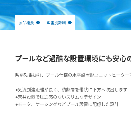
製品概要
型番別詳細
プールなど過酷な設置環境にも安心
暖房効果抜群、プール仕様の水平設置形ユニットヒーター
●気流到達距離が長く、積熱層を帯状に下方へ吹出します
●天井設置で圧迫感のないスリムなデザイン
●モータ、ケーシングなどプール設置に配慮した設計