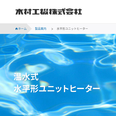
木村工機株式会社
INVESTOR RELATIONS
持続可能な社会に向けての当社の取り組みをご紹介します。
会社概要、事業所案内、サステナビリティなど木村工機についてのご案内です。
木村工機の「採用情報」ページです。新卒採用、中途採用情報をはじめ、仕事内容や社員の声、採用メッセージなどを掲載しています。
業績・財務、コーポレート・ガバナンス、株主関連などの情報のほか、IR資料を掲載しています。
ホーム
製品案内
水平形ユニットヒーター
温水式
水平形ユニットヒーター