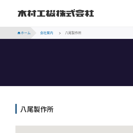
木村工機株式会社
INVESTOR RELATIONS
持続可能な社会に向けての当社の取り組みをご紹介します。
会社概要、事業所案内、サステナビリティなど木村工機についてのご案内です。
木村工機の「採用情報」ページです。新卒採用、中途採用情報をはじめ、仕事内容や社員の声、採用メッセージなどを掲載しています。
業績・財務、コーポレート・ガバナンス、株主関連などの情報のほか、IR資料を掲載しています。
ホーム
会社案内
八尾製作所
八尾製作所