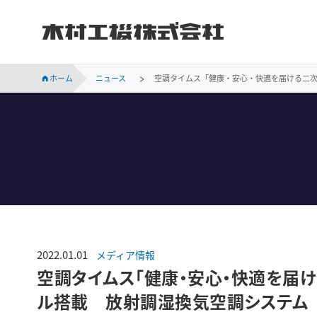
木村工機株式会社
INVESTOR RELATIONS
持続可能な社会に向けての当社の取り組みをご紹介します。
会社概要、事業所案内、サステナビリティなど木村工機についてのご案内です。
木村工機の「採用情報」ページです。新卒採用、中途採用情報をはじめ、仕事内容や社員の声、採用メッセージなどを掲載しています。
業績・財務、コーポレート・ガバナンス、株主関連などの情報のほか、IR資料を掲載しています。
ホーム
ニュース
空調タイムス「健康・安心・快適を届ける二
2022.01.01
メディア情報
空調タイムス「健康・安心・快適を届
ル搭載 放射調湿換気空調システム