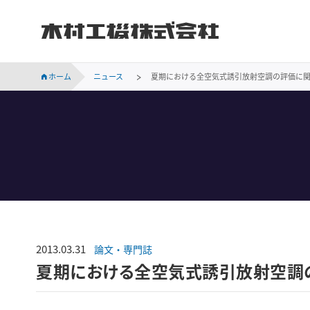
木村工機株式会社
INVESTOR RELATIONS
持続可能な社会に向けての当社の取り組みをご紹介します。
会社概要、事業所案内、サステナビリティなど木村工機についてのご案内です。
木村工機の「採用情報」ページです。新卒採用、中途採用情報をはじめ、仕事内容や社員の声、採用メッセージなどを掲載しています。
業績・財務、コーポレート・ガバナンス、株主関連などの情報のほか、IR資料を掲載しています。
ホーム
ニュース
夏期における全空気式誘引放射空調の評価に
2013.03.31
論文・専門誌
夏期における全空気式誘引放射空調