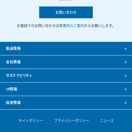
お問い合わせ
お電話でのお問い合わせは
事業所のご案内
からお願いします。
製品情報
製品案内
会社情報
システム提案
会社案内
サステナビリティ
カタログ
会社概要
方針・トップメッセージ
IR情報
CAD・BIMデータ
事業所紹介
環境
IRニュース
採用情報
空調ナビゲーション
見学のご案内
社会
株主・投資家の皆様へ
トップメッセージ
サイトポリシー
プライバシーポリシー
ニュース
導入事例
空調機開発の歴史
ガバナンス
財務ハイライト
採用情報