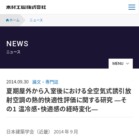
木村工機株式会社
ホーム
ニュース
NEWS
ニュース
MENU
2014.09.30
論文・専門誌
夏期屋外から入室後における全空気式誘引放
射空調の熱的快適性評価に関する研究 ―そ
の1 温冷感・快適感の経時変化―
日本建築学会（近畿） 2014 年 9 月