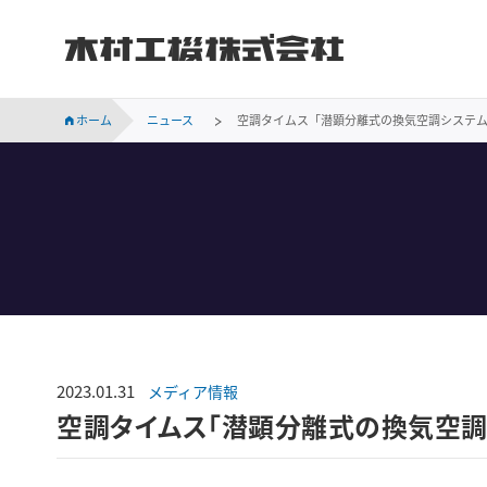
木村工機株式会社
INVESTOR RELATIONS
持続可能な社会に向けての当社の取り組みをご紹介します。
会社概要、事業所案内、サステナビリティなど木村工機についてのご案内です。
木村工機の「採用情報」ページです。新卒採用、中途採用情報をはじめ、仕事内容や社員の声、採用メッセージなどを掲載しています。
業績・財務、コーポレート・ガバナンス、株主関連などの情報のほか、IR資料を掲載しています。
ホーム
ニュース
空調タイムス「潜顕分離式の換気空調システ
2023.01.31
メディア情報
空調タイムス「潜顕分離式の換気空調