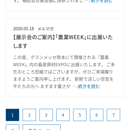
す。 補助金対象設備に採択されまし
…..
続きを読む
2026.05.18
メルマガ
【展示会のご案内】「農業WEEK」に出展いた
します
この度、グランメッセ熊本にて開催される「農業
WEEK」内の畜産資材EXPOに出展いたします。 ご多
忙のところ恐縮ではございますが、ぜひご来場賜り
ますようご案内申し上げます。 新鮮で涼しい空気を
牛たちの元へ ますます暑さが
…..
続きを読む
1
2
3
4
5
6
7