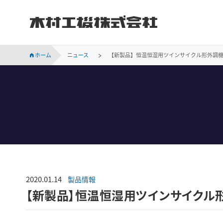
木村工機株式会社
INVESTOR RELATIONS
持続可能な社会に向けての当社の取り組みをご紹介します。
会社概要、事業所案内、サステナビリティなど木村工機についてのご案内です。
木村工機の「採用情報」ページです。新卒採用、中途採用情報をはじめ、仕事内容や社員の声、採用メッセージなどを掲載しています。
業績・財務、コーポレート・ガバナンス、株主関連などの情報のほか、IR資料を掲載しています。
ホーム
ニュース
【新製品】恒温恒湿用ツインサイクル形外調
2020.01.14
製品情報
【新製品】恒温恒湿用ツインサイクル