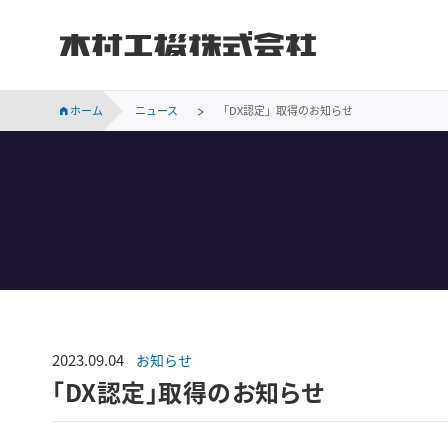
木村工機株式会社
INVESTOR RELATIONS
持続可能な社会に向けての当社の取り組みをご紹介します。
会社概要、事業所案内、サステナビリティなど木村工機についてのご案内です。
木村工機の「採用情報」ページです。新卒採用、中途採用情報をはじめ、仕事内容や社員の声、採用メッセージなどを掲載しています。
業績・財務、コーポレート・ガバナンス、株主関連などの情報のほか、IR資料を掲載しています。
ホーム
ニュース
「DX認定」取得のお知らせ
2023.09.04
お知らせ
「DX認定」取得のお知らせ