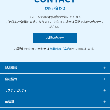
お問い合わせ
フォームでのお問い合わせはこちらから
ご回答は翌営業日以降になります。 お急ぎの場合は電話でお問い合わせく
ださい。
お問い合わせ
お電話でのお問い合わせは
事業所のご案内
からお願いします。
製品情報
製品案内
会社情報
システム提案
会社案内
サステナビリティ
カタログ
会社概要
方針・トップメッセージ
IR情報
CAD・BIMデータ
事業所紹介