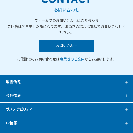
お問い合わせ
フォームでのお問い合わせはこちらから
ご回答は翌営業日以降になります。 お急ぎの場合は電話でお問い合わせく
ださい。
お問い合わせ
お電話でのお問い合わせは
事業所のご案内
からお願いします。
製品情報
製品案内
会社情報
システム提案
会社案内
サステナビリティ
カタログ
会社概要
方針・トップメッセージ
IR情報
CAD・BIMデータ
事業所紹介