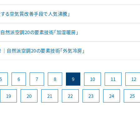
資する空気質改善手段で人気沸騰」
自然派空調20の要素技術「加湿暖房」
！｜自然派空調20の要素技術「外気冷房」
5
6
7
8
9
10
11
12
19
20
21
22
23
24
25