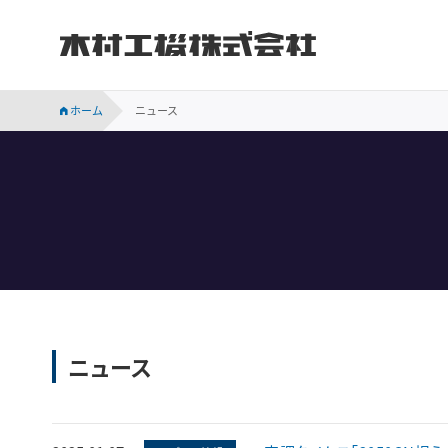
木村工機株式会社
INVESTOR RELATIONS
持続可能な社会に向けての当社の取り組みをご紹介します。
会社概要、事業所案内、サステナビリティなど木村工機についてのご案内です。
木村工機の「採用情報」ページです。新卒採用、中途採用情報をはじめ、仕事内容や社員の声、採用メッセージなどを掲載しています。
業績・財務、コーポレート・ガバナンス、株主関連などの情報のほか、IR資料を掲載しています。
ホーム
ニュース
ニュース