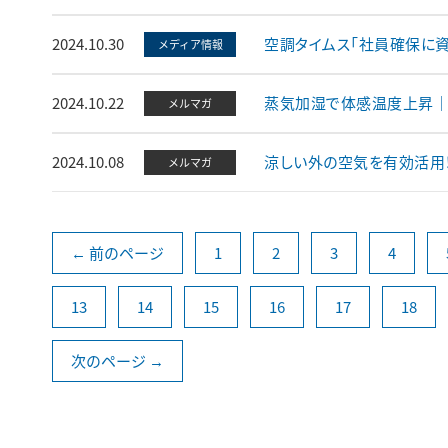
2024.10.30
空調タイムス「社員確保に
メディア情報
2024.10.22
蒸気加湿で体感温度上昇｜
メルマガ
2024.10.08
涼しい外の空気を有効活用
メルマガ
← 前のページ
1
2
3
4
13
14
15
16
17
18
次のページ →