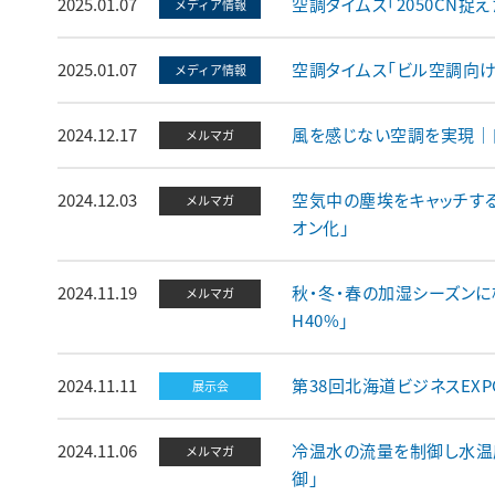
2025.01.07
空調タイムス「2050CN捉
メディア情報
2025.01.07
空調タイムス「ビル空調向
メディア情報
2024.12.17
風を感じない空調を実現｜
メルマガ
2024.12.03
空気中の塵埃をキャッチす
メルマガ
オン化」
2024.11.19
秋・冬・春の加湿シーズンに
メルマガ
H40%」
2024.11.11
第38回北海道ビジネスEXP
展示会
2024.11.06
冷温水の流量を制御し水温
メルマガ
御」