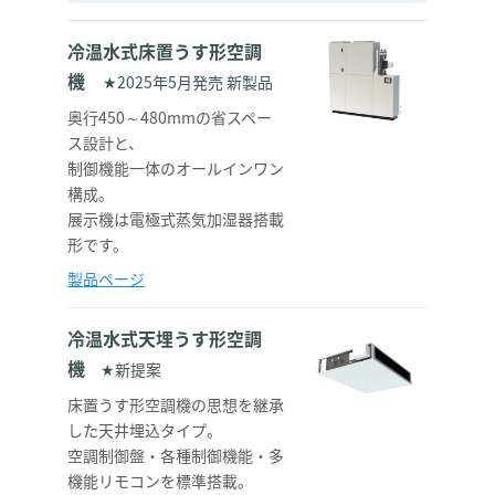
冷温水式床置うす形空調
機
★2025年5月発売 新製品
奥行450～480mmの省スペー
ス設計と、
制御機能一体のオールインワン
構成。
展示機は電極式蒸気加湿器搭載
形です。
製品ページ
冷温水式天埋うす形空調
機
★新提案
床置うす形空調機の思想を継承
した天井埋込タイプ。
空調制御盤・各種制御機能・多
機能リモコンを標準搭載。