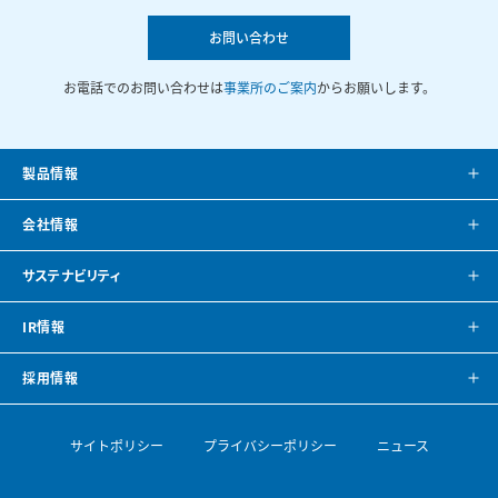
お問い合わせ
お電話でのお問い合わせは
事業所のご案内
からお願いします。
製品情報
製品案内
会社情報
システム提案
会社案内
サステナビリティ
カタログ
会社概要
方針・トップメッセージ
IR情報
CAD・BIMデータ
事業所紹介
環境
IRニュース
採用情報
空調ナビゲーション
見学のご案内
社会
株主・投資家の皆様へ
トップメッセージ
サイトポリシー
プライバシーポリシー
ニュース
導入事例
空調機開発の歴史
ガバナンス
財務ハイライト
採用情報
論文・専門誌