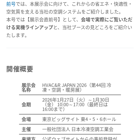
前号
では、本展示会に向けて、これからの省エネ・快適性・
空気質を支える当社の空調システムをご紹介しました。
本号では【展示会直前号】として、
会場で実際にご覧いただ
ける実機ラインアップ
と、当社ブースの見どころをご紹介い
たします。
開催概要
展示会
HVAC&R JAPAN 2026（第44回 冷
名称
凍・空調・暖房展）
2026年1月27日（火）～1月30日
会期
（金） 10:00～17:00（最終日は
16:00まで）
会場
東京ビッグサイト 東4・5・6ホール
主催
一般社団法人 日本冷凍空調工業会
来場方
公式ウェブサイトからの事前登録が