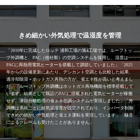
きめ細かい外気処理で温湿度を管理
「2010年に完成したロッテ 浦和工場の第4工場では、ルーフトッ
プ外調機と、PAC（他社製）の空調システムを採用し、湿度は
PACに再熱用電気ヒーターを搭載して調節していました」「2025
年からの設備更新にあたり、デシカント空調とも比較した結果、
過冷却除湿＋ホットガス再熱の方が、省エネ性が高いと考えまし
た」「ルーフトップ外調機はホットガス再熱機能を標準搭載して
います。結果として既設のPACに搭載された電気ヒーターが稼働
せず、潜顕分離処理の省エネ空調システムが実現しました」「外
調機は系統ごとに給気温湿度が設定されており、インバータ制御
できめの細かい外気処理と省エネ運転を実現しています」「騒音
によるクレームも受けたことがありません」