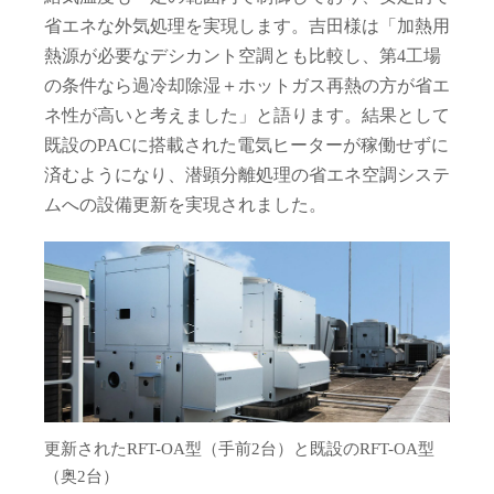
省エネな外気処理を実現します。吉田様は「加熱用
熱源が必要なデシカント空調とも比較し、第4工場
の条件なら過冷却除湿＋ホットガス再熱の方が省エ
ネ性が高いと考えました」と語ります。結果として
既設のPACに搭載された電気ヒーターが稼働せずに
済むようになり、潜顕分離処理の省エネ空調システ
ムへの設備更新を実現されました。
更新されたRFT-OA型（手前2台）と既設のRFT-OA型
（奥2台）