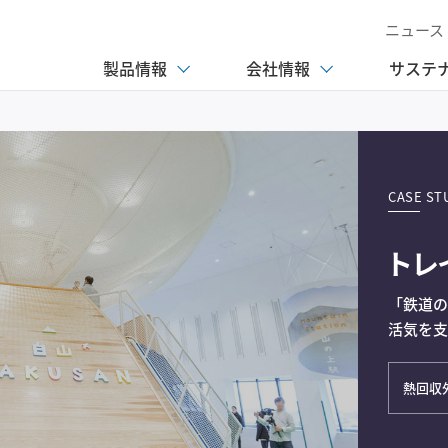
ニュース
製品情報
会社情報
サステ
CASE STU
トレ
「鉄道
活気を
熱回収