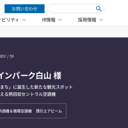
お問い合わせ
ナビリティ
IR情報
採用情報
DY / 59
インパーク白山 様
のまち」に誕生した新たな観光スポット
支える熱回収セントラル空調機
外調機＆循環空調機
誘引エアビーム