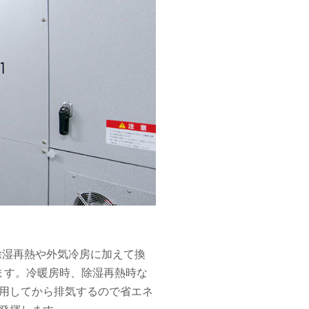
除湿再熱や外気冷房に加えて換
ます。冷暖房時、除湿再熱時な
利用してから排気するので省エネ