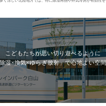
多く涼しい北陸地方では、特に除湿再熱や外気冷房が有効性を
こどもたちが思い切り遊べるように
除湿×換気×ゆらぎ放射」で心地よい空