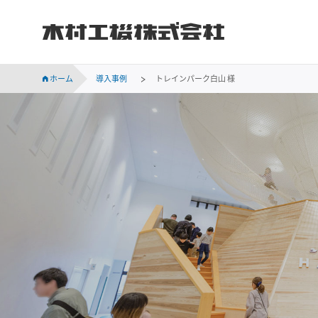
木村工機株式会社
INVESTOR RELATIONS
持続可能な社会に向けての当社の取り組みをご紹介します。
会社概要、事業所案内、サステナビリティなど木村工機についてのご案内です。
木村工機の「採用情報」ページです。新卒採用、中途採用情報をはじめ、仕事内容や社員の声、採用メッセージなどを掲載しています。
業績・財務、コーポレート・ガバナンス、株主関連などの情報のほか、IR資料を掲載しています。
ホーム
導入事例
トレインパーク白山 様