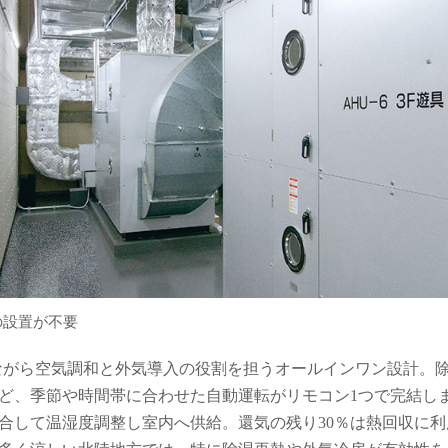
の設置が不要
がら空気調和と外気導入の役割を担うオールインワン設計。
ど、季節や時間帯に合わせた自動運転がリモコン1つで完結し
を混合して温湿度調整し室内へ供給。還気の残り30％は熱回収に