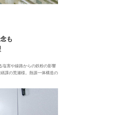
懸念も
型
る塩害や線路からの鉄粉の影響
営繕課の荒瀬様。熱源一体構造の