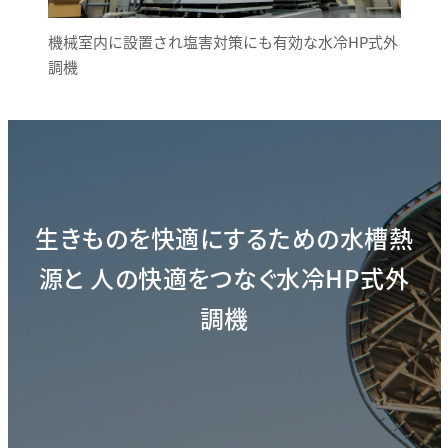
機械室内に設置され塩害対策にも有効な水冷HP式外
調機
生きものを快適にするための水槽熱
源と
人の快適をつなぐ水冷HP式外
調機