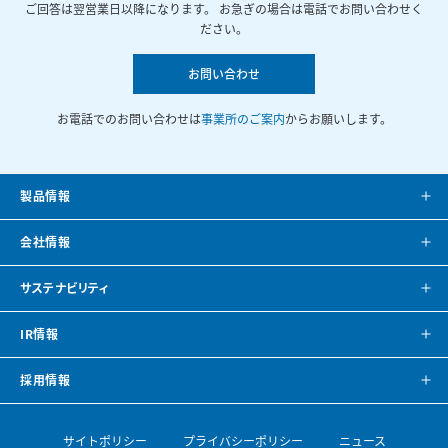
ご回答は翌営業日以降になります。 お急ぎの場合は電話でお問い合わせく
ださい。
お問い合わせ
お電話でのお問い合わせは
事業所のご案内
からお願いします。
製品情報
製品案内
会社情報
システム提案
会社案内
サステナビリティ
カタログ
会社概要
方針・トップメッセージ
IR情報
CAD・BIMデータ
事業所紹介
環境
IRニュース
採用情報
空調ナビゲーション
見学のご案内
社会
株主・投資家の皆様へ
トップメッセージ
サイトポリシー
プライバシーポリシー
ニュース
導入事例