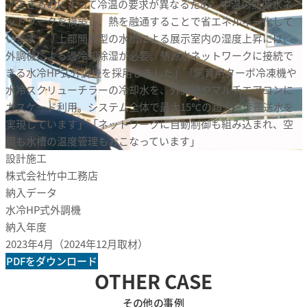
「生きものによって冷温の要求が異なるため、中温の熱源水ネ
ットワークを構築し、熱を融通することで省エネルギー化して
います」「上部開放型の水槽による展示室内の湿度上昇には、
外調機による過冷却除湿が必要。熱源水ネットワークに接続で
きる水冷HP式外調機を採用しました」「飼育用ターボ冷凍機や
水冷スクリューチラーの冷却水を、外調機やマルチエアコンに
カスケード利用。システム全体で最大15℃の超大温度差送水を
実現しています」「ネットワークに自動制御も組み込まれ、空
調も水槽の温度管理もおこなっています」
設計施工
株式会社竹中工務店
納入データ
水冷HP式外調機
納入年度
2023年4月（2024年12月取材）
PDFをダウンロード
OTHER CASE
その他の事例