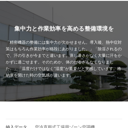
集中力と作業効率を高める整備環境を
「精密機器の整備には集中力が欠かせません。導入後、熱中症対
策はもちろん作業効率が格段にあがりました。」「除湿されるの
で、汗の引きが今までと違います。蒸し暑さがなく大量に汗をか
かずに過ごせます。そのためか、体のだるさもなくなりまし
た。」「温度だけではなく”湿度”が重要だと実感しています。格
納庫を開けた時の空気感が違います。」
納入データ
空冷直膨式工場用ゾーン空調機