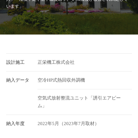
います」
設計施工
正栄機工株式会社
納入データ
空冷HP式熱回収外調機
空気式放射整流ユニット「誘引エアビー
ム」
納入年度
2022年5月（2023年7月取材）