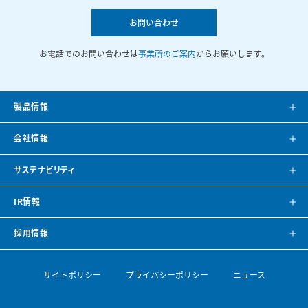
お問い合わせ
お電話でのお問い合わせは
事業所のご案内
からお願いします。
製品情報
製品案内
会社情報
システム提案
会社案内
サステナビリティ
カタログ
会社概要
方針・トップメッセージ
IR情報
CAD・BIMデータ
事業所紹介
環境
IRニュース
採用情報
空調ナビゲーション
見学のご案内
社会
株主・投資家の皆様へ
トップメッセージ
サイトポリシー
プライバシーポリシー
ニュース
導入事例
空調機開発の歴史
ガバナンス
財務ハイライト
採用情報
論文・専門誌