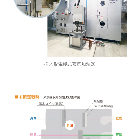
挿入形電極式蒸気加湿器