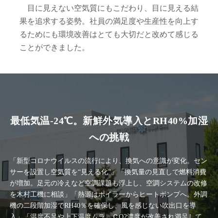
目に見えない空気質にもこだわり、目に見える結
果を追求する姿勢。社員の満足度や生産性を向上す
るためにも環境改善はとても大切だと改めて感じる
ことができました。
最低気温-24℃。新鮮外気導入とRH40%加湿
への挑戦
「新型コロナウイルスの流行により、換気への意識が変化。セン
サーを設置し空気質を“見える化”」「換気量の見直しで燃料消費
が増加。足元の冷えなど空調課題も浮上し、空調システムの改修
を木村工機に相談」「熱源はボイラーからヒートポンプへ。外調
機の二段階加湿でRH40％を確保し、風を感じない吹出口を導
入」「湿度不足や上下温度ムラ、ＣO2濃度が改善され満足して