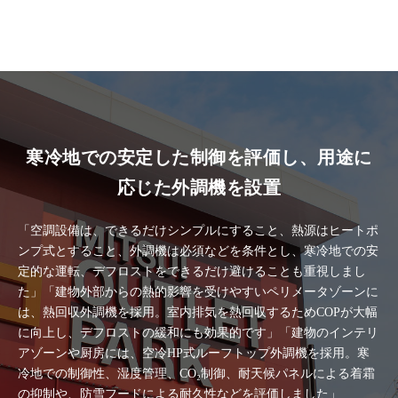
寒冷地での安定した制御を評価し、用途に
応じた外調機を設置
「空調設備は、できるだけシンプルにすること、熱源はヒートポ
ンプ式とすること、外調機は必須などを条件とし、寒冷地での安
定的な運転、デフロストをできるだけ避けることも重視しまし
た」「建物外部からの熱的影響を受けやすいペリメータゾーンに
は、熱回収外調機を採用。室内排気を熱回収するためCOPが大幅
に向上し、デフロストの緩和にも効果的です」「建物のインテリ
アゾーンや厨房には、空冷HP式ルーフトップ外調機を採用。寒
冷地での制御性、湿度管理、CO₂制御、耐天候パネルによる着霜
の抑制や、防雪フードによる耐久性などを評価しました」