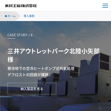
木村工機株式会社
ホーム
導入事例
CASE STUDY / 8
三井アウトレットパーク北陸小矢部
様
寒冷地での空冷ヒートポンプ式外気処理
デフロストの回避が課題
納入製品を見る